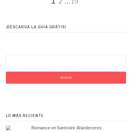
Paginación
1
2
…
19
de
¡DESCARGA LA GUIA GRATIS!
entradas
Buscar:
LO MÁS RECIENTE
Romance en Santorini: Atardeceres