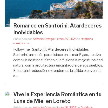
Romance en Santorini: Atardeceres
Inolvidables
Publicado por
Antonio Ortega
el
junio 25, 2025
en
Destinos
románticos
Follow me Santorini: Atardeceres Inolvidables
Santorini, un rincón paradisíaco en el mar Egeo, se alza
como un destino turístico que fusiona la majestuosidad
natural con la arquitectura encantadora de sus pueblos.
En esta introducción, extendemos la cálida bienvenida
a…
Vive la Experiencia Romántica en tu
Luna de Miel en Loreto
Publicado por
Antonio Ortega
el
junio 18, 2025
en
Destinos