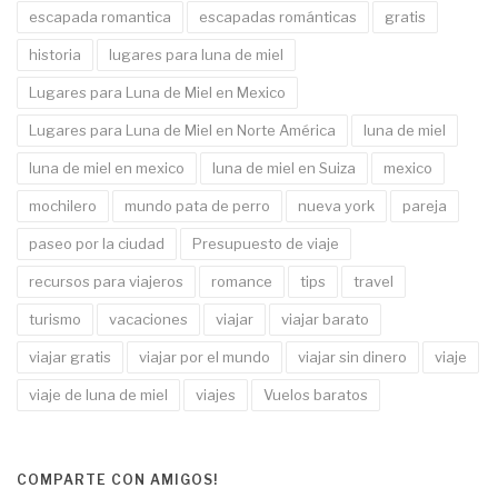
escapada romantica
escapadas románticas
gratis
historia
lugares para luna de miel
Lugares para Luna de Miel en Mexico
Lugares para Luna de Miel en Norte América
luna de miel
luna de miel en mexico
luna de miel en Suiza
mexico
mochilero
mundo pata de perro
nueva york
pareja
paseo por la ciudad
Presupuesto de viaje
recursos para viajeros
romance
tips
travel
turismo
vacaciones
viajar
viajar barato
viajar gratis
viajar por el mundo
viajar sin dinero
viaje
viaje de luna de miel
viajes
Vuelos baratos
COMPARTE CON AMIGOS!