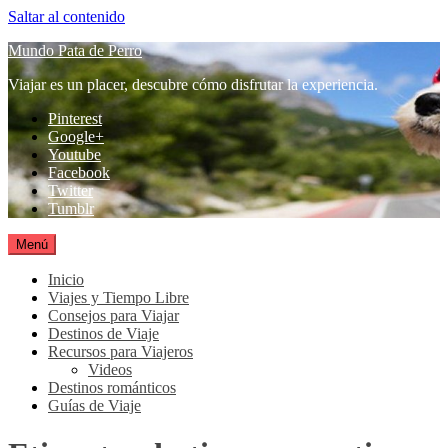
Saltar al contenido
Mundo Pata de Perro
Viajar es un placer, descubre cómo disfrutar la experiencia.
Pinterest
Google+
Youtube
Facebook
Twitter
Tumblr
Menú
Inicio
Viajes y Tiempo Libre
Consejos para Viajar
Destinos de Viaje
Recursos para Viajeros
Videos
Destinos románticos
Guías de Viaje