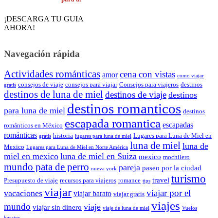
¡DESCARGA TU GUIA
AHORA!
Navegación rápida
Actividades románticas
cena con vistas
amor
como viajar
consejos de viaje
consejos para viajar
Consejos para viajeros
destinos
gratis
destinos de luna de miel
destinos de viaje
destinos
destinos romanticos
para luna de miel
destinos
escapada romantica
escapadas
románticos en México
románticas
historia
Lugares para Luna de Miel en
gratis
lugares para luna de miel
luna de miel
luna de
Mexico
Lugares para Luna de Miel en Norte América
miel en mexico
luna de miel en Suiza
mexico
mochilero
mundo pata de perro
pareja
paseo por la ciudad
nueva york
turismo
travel
Presupuesto de viaje
recursos para viajeros
romance
tips
viajar
viajar por el
vacaciones
viajar barato
viajar gratis
viajes
mundo
viaje
viajar sin dinero
viaje de luna de miel
Vuelos
baratos