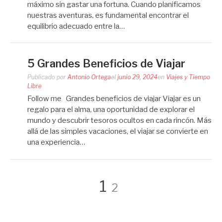
máximo sin gastar una fortuna. Cuando planificamos
nuestras aventuras, es fundamental encontrar el
equilibrio adecuado entre la…
5 Grandes Beneficios de Viajar
Publicado por
Antonio Ortega
el
junio 29, 2024
en
Viajes y Tiempo
Libre
Follow me Grandes beneficios de viajar Viajar es un
regalo para el alma, una oportunidad de explorar el
mundo y descubrir tesoros ocultos en cada rincón. Más
allá de las simples vacaciones, el viajar se convierte en
una experiencia…
Paginación
Página
Página
1
2
de