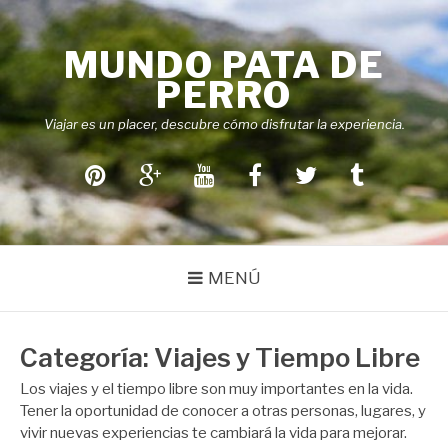
Saltar
al
MUNDO PATA DE
contenido
PERRO
Viajar es un placer, descubre cómo disfrutar la experiencia.
Pinterest
Google+
Youtube
Facebook
Twitter
Tumblr
MENÚ
Categoría:
Viajes y Tiempo Libre
Los viajes y el tiempo libre son muy importantes en la vida.
Tener la oportunidad de conocer a otras personas, lugares, y
vivir nuevas experiencias te cambiará la vida para mejorar.