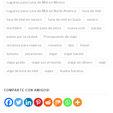
Lugares para Luna de Miel en Mexico
Lugares para Luna de Miel en Norte América
luna de miel
luna de miel en mexico
luna de miel en Suiza
mexico
mochilero
mundo pata de perro
nueva york
pareja
paseo por la ciudad
Presupuesto de viaje
recursos para viajeros
romance
tips
travel
turismo
vacaciones
viajar
viajar barato
viajar gratis
viajar por el mundo
viajar sin dinero
viaje
viaje de luna de miel
viajes
Vuelos baratos
COMPARTE CON AMIGOS!