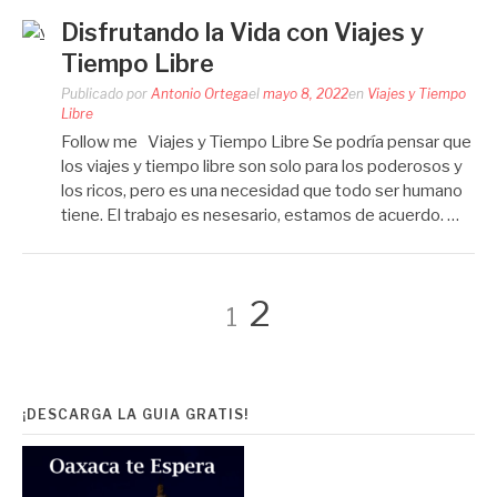
Disfrutando la Vida con Viajes y
Tiempo Libre
Publicado por
Antonio Ortega
el
mayo 8, 2022
en
Viajes y Tiempo
Libre
Follow me Viajes y Tiempo Libre Se podría pensar que
los viajes y tiempo libre son solo para los poderosos y
los ricos, pero es una necesidad que todo ser humano
tiene. El trabajo es nesesario, estamos de acuerdo. …
Paginación
Página
Página
2
1
de
¡DESCARGA LA GUIA GRATIS!
entradas