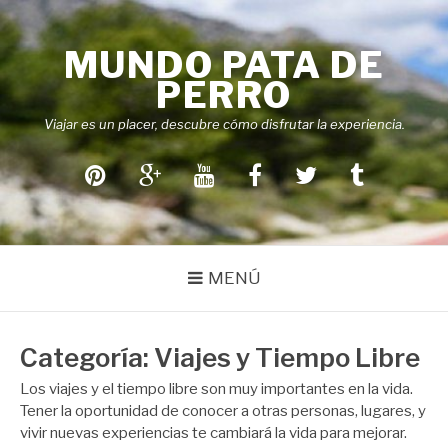
Saltar
al
MUNDO PATA DE
contenido
PERRO
Viajar es un placer, descubre cómo disfrutar la experiencia.
Pinterest
Google+
Youtube
Facebook
Twitter
Tumblr
MENÚ
Categoría:
Viajes y Tiempo Libre
Los viajes y el tiempo libre son muy importantes en la vida.
Tener la oportunidad de conocer a otras personas, lugares, y
vivir nuevas experiencias te cambiará la vida para mejorar.