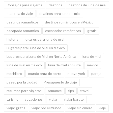
Consejos para viajeros
destinos
destinos de luna de miel
destinos de viaje
destinos para luna de miel
destinos romanticos
destinos románticos en México
escapada romantica
escapadas románticas
gratis
historia
lugares para luna de miel
Lugares para Luna de Miel en Mexico
Lugares para Luna de Miel en Norte América
luna de miel
luna de miel en mexico
luna de miel en Suiza
mexico
mochilero
mundo pata de perro
nueva york
pareja
paseo por la ciudad
Presupuesto de viaje
recursos para viajeros
romance
tips
travel
turismo
vacaciones
viajar
viajar barato
viajar gratis
viajar por el mundo
viajar sin dinero
viaje