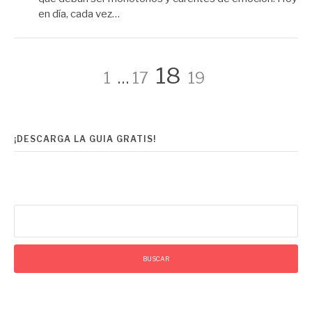
en día, cada vez…
Paginación
Página
Página
Página
Página
18
1
…
17
19
de
¡DESCARGA LA GUIA GRATIS!
entradas
Buscar: