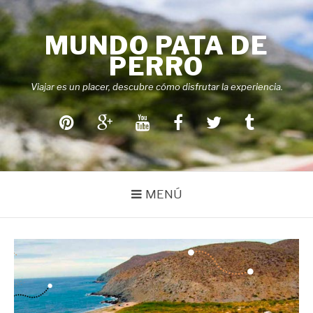
Saltar
al
MUNDO PATA DE
contenido
PERRO
Viajar es un placer, descubre cómo disfrutar la experiencia.
Pinterest
Google+
Youtube
Facebook
Twitter
Tumblr
MENÚ