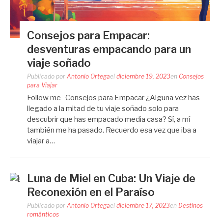
Consejos para Empacar:
desventuras empacando para un
viaje soñado
Publicado por
Antonio Ortega
el
diciembre 19, 2023
en
Consejos
para Viajar
Follow me Consejos para Empacar ¿Alguna vez has
llegado a la mitad de tu viaje soñado solo para
descubrir que has empacado media casa? Sí, a mí
también me ha pasado. Recuerdo esa vez que iba a
viajar a…
Luna de Miel en Cuba: Un Viaje de
Reconexión en el Paraíso
Publicado por
Antonio Ortega
el
diciembre 17, 2023
en
Destinos
románticos