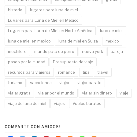
historia
lugares para luna de miel
Lugares para Luna de Miel en Mexico
Lugares para Luna de Miel en Norte América
luna de miel
luna de miel en mexico
luna de miel en Suiza
mexico
mochilero
mundo pata de perro
nueva york
pareja
paseo por la ciudad
Presupuesto de viaje
recursos para viajeros
romance
tips
travel
turismo
vacaciones
viajar
viajar barato
viajar gratis
viajar por el mundo
viajar sin dinero
viaje
viaje de luna de miel
viajes
Vuelos baratos
COMPARTE CON AMIGOS!