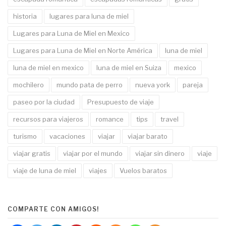
historia
lugares para luna de miel
Lugares para Luna de Miel en Mexico
Lugares para Luna de Miel en Norte América
luna de miel
luna de miel en mexico
luna de miel en Suiza
mexico
mochilero
mundo pata de perro
nueva york
pareja
paseo por la ciudad
Presupuesto de viaje
recursos para viajeros
romance
tips
travel
turismo
vacaciones
viajar
viajar barato
viajar gratis
viajar por el mundo
viajar sin dinero
viaje
viaje de luna de miel
viajes
Vuelos baratos
COMPARTE CON AMIGOS!