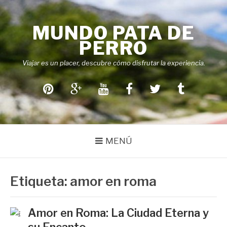
Saltar
al
MUNDO PATA DE
contenido
PERRO
Viajar es un placer, descubre cómo disfrutar la experiencia.
Pinterest
Google+
Youtube
Facebook
Twitter
Tumblr
MENÚ
Etiqueta:
amor en roma
Amor en Roma: La Ciudad Eterna y