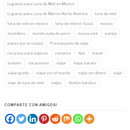
Lugares para Luna de Miel en Mexico
Lugares para Luna de Miel en Norte América
luna de miel
luna de miel en mexico
luna de miel en Suiza
mexico
mochilero
mundo pata de perro
nueva york
pareja
paseo por la ciudad
Presupuesto de viaje
recursos para viajeros
romance
tips
travel
turismo
vacaciones
viajar
viajar barato
viajar gratis
viajar por el mundo
viajar sin dinero
viaje
viaje de luna de miel
viajes
Vuelos baratos
COMPARTE CON AMIGOS!