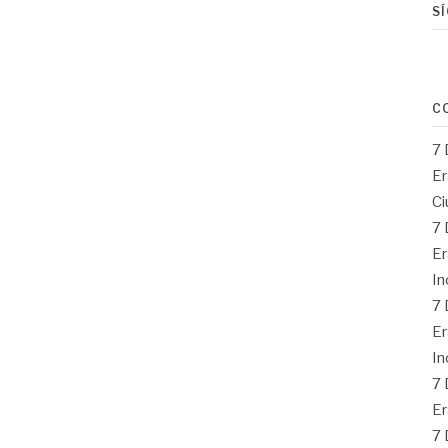
S
C
7 
Er
Ci
7 
Er
In
7 
Er
In
7 
Er
7 