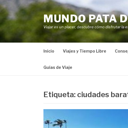
Saltar
al
MUNDO PATA D
contenido
Viajar es un placer, descubre cómo disfrutar la e
Inicio
Viajes y Tiempo Libre
Consej
Guías de Viaje
Etiqueta:
ciudades bara