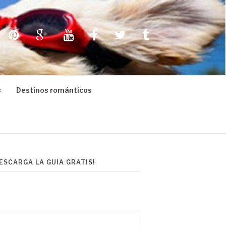
Pinterest
Google+
Youtube
Facebook
Twitter
Tumblr
s
Destinos románticos
DESCARGA LA GUIA GRATIS!
scar: