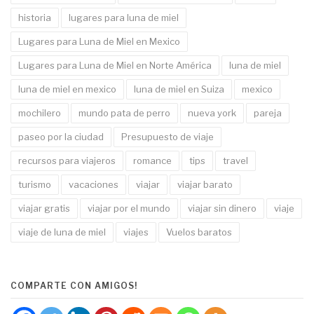
historia
lugares para luna de miel
Lugares para Luna de Miel en Mexico
Lugares para Luna de Miel en Norte América
luna de miel
luna de miel en mexico
luna de miel en Suiza
mexico
mochilero
mundo pata de perro
nueva york
pareja
paseo por la ciudad
Presupuesto de viaje
recursos para viajeros
romance
tips
travel
turismo
vacaciones
viajar
viajar barato
viajar gratis
viajar por el mundo
viajar sin dinero
viaje
viaje de luna de miel
viajes
Vuelos baratos
COMPARTE CON AMIGOS!