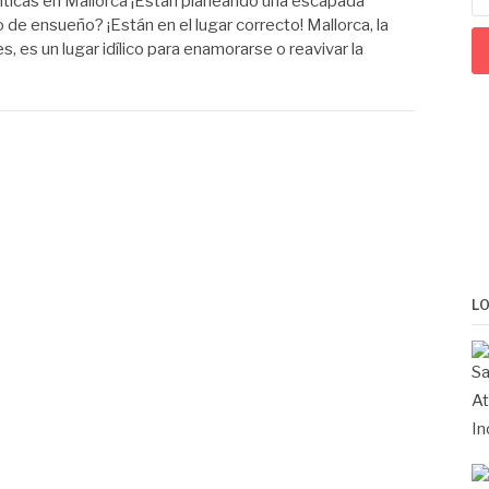
ticas en Mallorca ¡Están planeando una escapada
 de ensueño? ¡Están en el lugar correcto! Mallorca, la
s, es un lugar idílico para enamorarse o reavivar la
L