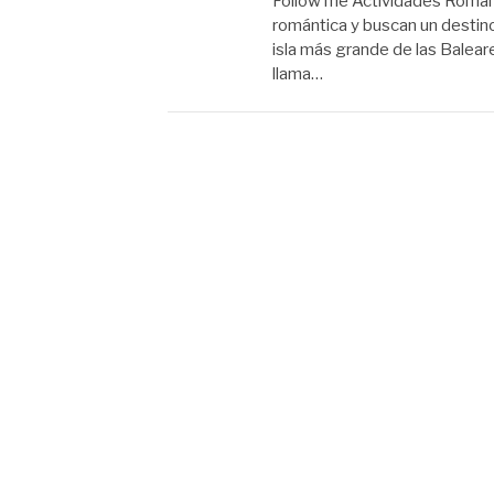
Follow me Actividades Román
romántica y buscan un destino
isla más grande de las Baleare
llama…