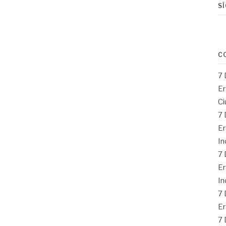
S
C
7 
Er
Ci
7 
Er
In
7 
Er
In
7 
Er
7 