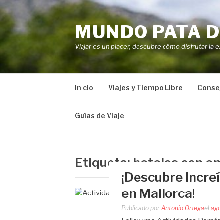
Saltar
al
MUNDO PATA D
contenido
Viajar es un placer, descubre cómo disfrutar la e
Inicio
Viajes y Tiempo Libre
Consej
Guías de Viaje
Etiqueta:
hoteles con e
¡Descubre Incre
en Mallorca!
Publicado por
Antonio Ortega
el
ago