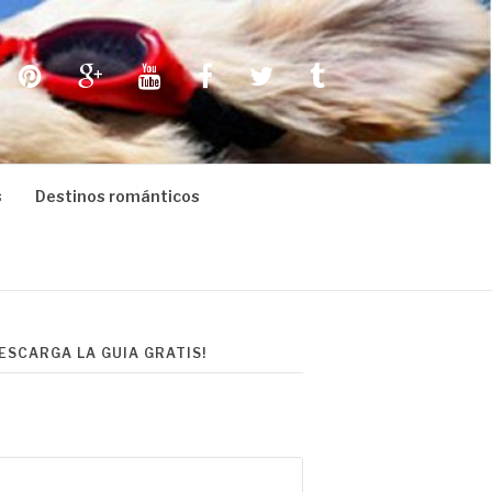
Pinterest
Google+
Youtube
Facebook
Twitter
Tumblr
s
Destinos románticos
DESCARGA LA GUIA GRATIS!
scar: