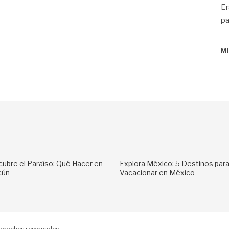
Er
pa
M
ubre el Paraíso: Qué Hacer en
Explora México: 5 Destinos par
cún
Vacacionar en México