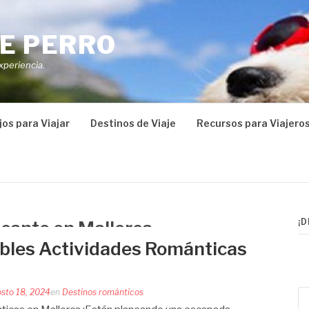
E PERRO
xperiencia.
os para Viajar
Destinos de Viaje
Recursos para Viajero
¡
ncanto en Mallorca
íbles Actividades Románticas
sto 18, 2024
en
Destinos románticos
Bu