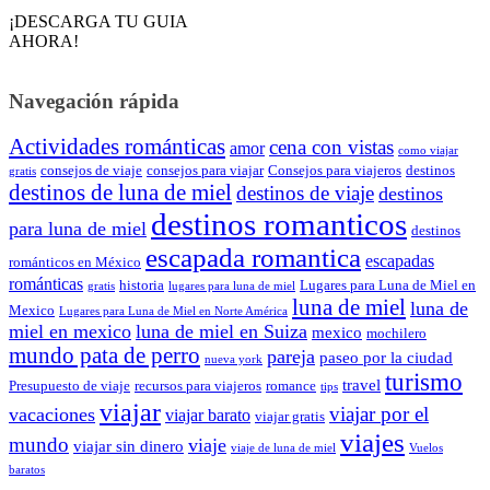
¡DESCARGA TU GUIA
AHORA!
Navegación rápida
Actividades románticas
cena con vistas
amor
como viajar
consejos de viaje
consejos para viajar
Consejos para viajeros
destinos
gratis
destinos de luna de miel
destinos de viaje
destinos
destinos romanticos
para luna de miel
destinos
escapada romantica
escapadas
románticos en México
románticas
historia
Lugares para Luna de Miel en
gratis
lugares para luna de miel
luna de miel
luna de
Mexico
Lugares para Luna de Miel en Norte América
miel en mexico
luna de miel en Suiza
mexico
mochilero
mundo pata de perro
pareja
paseo por la ciudad
nueva york
turismo
travel
Presupuesto de viaje
recursos para viajeros
romance
tips
viajar
viajar por el
vacaciones
viajar barato
viajar gratis
viajes
mundo
viaje
viajar sin dinero
viaje de luna de miel
Vuelos
baratos