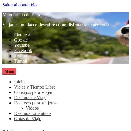
Saltar al contenido
Mundo Pata de Perro
Viajar es un placer, descubre cómo disfrutar la experiencia.
Pinterest
Google+
Youtube
Facebook
Twitter
Tumblr
Menú
Inicio
Viajes y Tiempo Libre
Consejos para Viajar
Destinos de Viaje
Recursos para Viajeros
Videos
Destinos románticos
Guías de Viaje