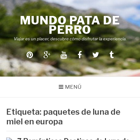
Saltar
al
MUNDO PATA DE
contenido
PERRO
Viajar es un placer, descubre cómo disfrutar la experiencia.
Pinterest
Google+
Youtube
Facebook
Twitter
Tumblr
MENÚ
Etiqueta:
paquetes de luna de
miel en europa