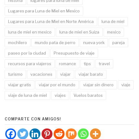
historia
lugares para luna de miel
Lugares para Luna de Miel en Mexico
Lugares para Luna de Miel en Norte América
luna de miel
luna de miel en mexico
luna de miel en Suiza
mexico
mochilero
mundo pata de perro
nueva york
pareja
paseo por la ciudad
Presupuesto de viaje
recursos para viajeros
romance
tips
travel
turismo
vacaciones
viajar
viajar barato
viajar gratis
viajar por el mundo
viajar sin dinero
viaje
viaje de luna de miel
viajes
Vuelos baratos
COMPARTE CON AMIGOS!