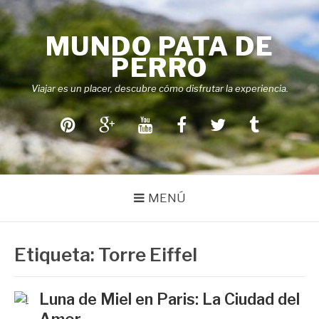
Saltar
al
MUNDO PATA DE
contenido
PERRO
Viajar es un placer, descubre cómo disfrutar la experiencia.
Pinterest
Google+
Youtube
Facebook
Twitter
Tumblr
MENÚ
Etiqueta:
Torre Eiffel
Luna de Miel en Paris: La Ciudad del