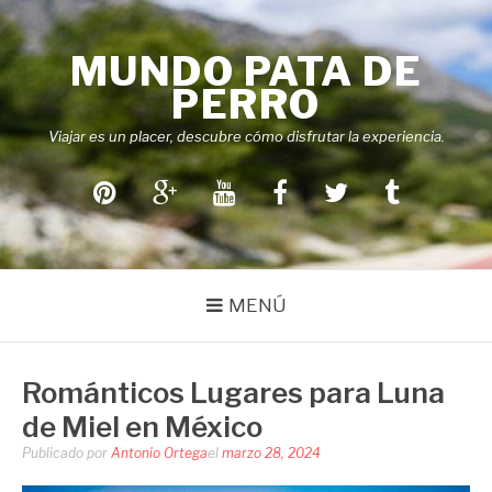
Saltar
al
MUNDO PATA DE
contenido
PERRO
Viajar es un placer, descubre cómo disfrutar la experiencia.
Pinterest
Google+
Youtube
Facebook
Twitter
Tumblr
MENÚ
Románticos Lugares para Luna
de Miel en México
Publicado por
Antonio Ortega
el
marzo 28, 2024