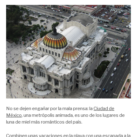
No se dejen engañar por la mala prensa: la
Ciudad de
México
, una metrópolis animada, es uno de los lugares de
luna de miel más románticos del país.
Combinen
unas vacaciones
en la playa con una escapada a la