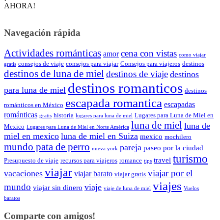
AHORA!
Navegación rápida
Actividades románticas
cena con vistas
amor
como viajar
consejos de viaje
consejos para viajar
Consejos para viajeros
destinos
gratis
destinos de luna de miel
destinos de viaje
destinos
destinos romanticos
para luna de miel
destinos
escapada romantica
escapadas
románticos en México
románticas
historia
Lugares para Luna de Miel en
gratis
lugares para luna de miel
luna de miel
luna de
Mexico
Lugares para Luna de Miel en Norte América
miel en mexico
luna de miel en Suiza
mexico
mochilero
mundo pata de perro
pareja
paseo por la ciudad
nueva york
turismo
travel
Presupuesto de viaje
recursos para viajeros
romance
tips
viajar
viajar por el
vacaciones
viajar barato
viajar gratis
viajes
mundo
viaje
viajar sin dinero
viaje de luna de miel
Vuelos
baratos
Comparte con amigos!