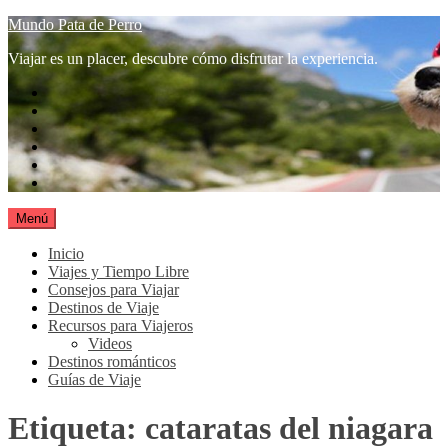
Saltar
Mundo Pata de Perro
al
Viajar es un placer, descubre cómo disfrutar la experiencia.
contenido
Pinterest
Google+
Youtube
Facebook
Twitter
Tumblr
Menú
Inicio
Viajes y Tiempo Libre
Consejos para Viajar
Destinos de Viaje
Recursos para Viajeros
Videos
Destinos románticos
Guías de Viaje
Etiqueta:
cataratas del niagara