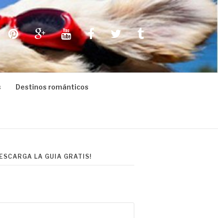
Pinterest
Google+
Youtube
Facebook
Twitter
Tumblr
s
Destinos románticos
DESCARGA LA GUIA GRATIS!
scar: