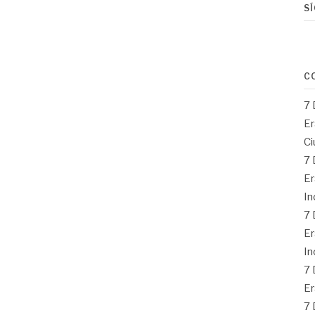
S
C
7 
Er
Ci
7 
Er
In
7 
Er
In
7 
Er
7 