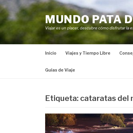
Saltar
al
MUNDO PATA D
contenido
Viajar es un placer, descubre cómo disfrutar la e
Inicio
Viajes y Tiempo Libre
Consej
Guías de Viaje
Etiqueta:
cataratas del 