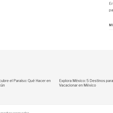
Er
pa
M
ubre el Paraíso: Qué Hacer en
Explora México: 5 Destinos par
cún
Vacacionar en México