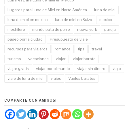
Lugares para Luna de Miel en Mexico
Lugares para Luna de Miel en Norte América
luna de miel
luna de miel en mexico
luna de miel en Suiza
mexico
mochilero
mundo pata de perro
nueva york
pareja
paseo por la ciudad
Presupuesto de viaje
recursos para viajeros
romance
tips
travel
turismo
vacaciones
viajar
viajar barato
viajar gratis
viajar por el mundo
viajar sin dinero
viaje
viaje de luna de miel
viajes
Vuelos baratos
COMPARTE CON AMIGOS!