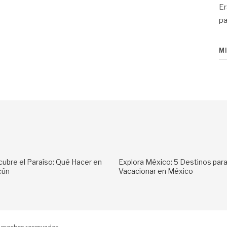
Er
pa
M
ubre el Paraíso: Qué Hacer en
Explora México: 5 Destinos par
cún
Vacacionar en México