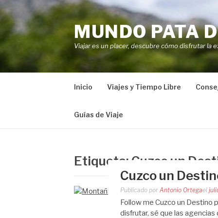
Saltar
al
MUNDO PATA D
contenido
Viajar es un placer, descubre cómo disfrutar la e
Inicio
Viajes y Tiempo Libre
Consej
Guías de Viaje
Etiqueta:
Cuzco un Desti
Cuzco un Destin
Publicado por
Antonio Ortega
el
jul
Follow me Cuzco un Destino p
disfrutar, sé que las agencias