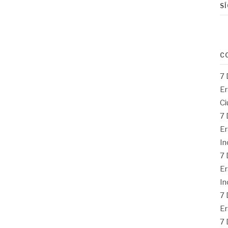
S
C
7 
Er
Ci
7 
Er
In
7 
Er
In
7 
Er
7 