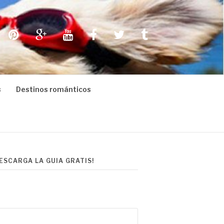
Pinterest
Google+
Youtube
Facebook
Twitter
Tumblr
s
Destinos románticos
DESCARGA LA GUIA GRATIS!
scar: